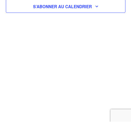
S’ABONNER AU CALENDRIER
© Copyright 2021 - Les 3 Mousquetons
| Propulsé par
WordPress