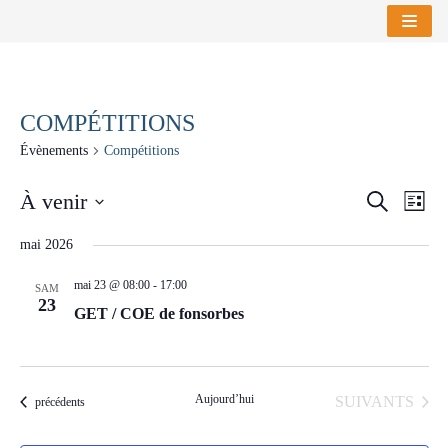
Aller
au
contenu
COMPÉTITIONS
Évènements
Compétitions
NAV
À venir
RECHE
RECHERC
LISTE
DE
Sélectionnez
ET
VUE
mai 2026
une
NAVIG
ÉVÈ
date.
mai 23 @ 08:00
-
17:00
SAM
23
DE
GET / COE de fonsorbes
VUES
ÉVÈNE
Aujourd’hui
ÉVÈNEMENTS
SUIVANTS
Évènements
précédents