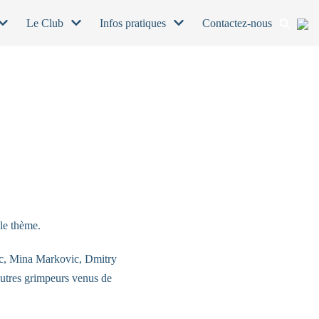
Le Club
Infos pratiques
Contactez-nous
 le thème.
ic, Mina Markovic, Dmitry
utres grimpeurs venus de