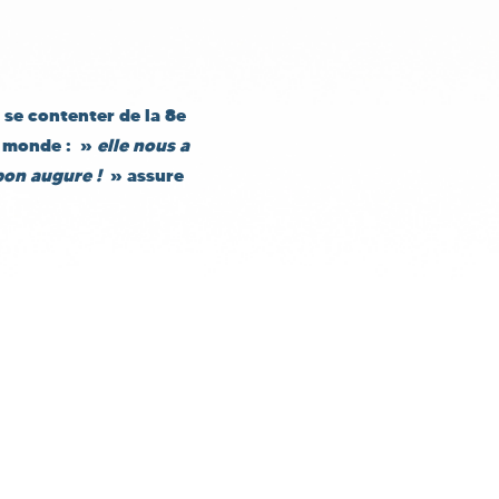
 se contenter de la 8e
u monde : »
elle nous a
bon augure !
» assure