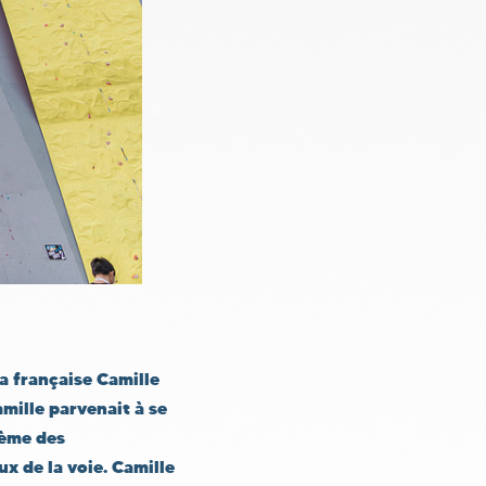
la française
Camille
mille parvenait à se
0ème des
ux de la voie. Camille