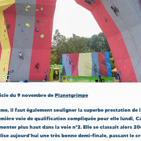
rticle du 9 novembre de
Planetgrimpe
me, il faut également souligner la superbe prestation de 
mière voie de qualification compliquée pour elle lundi, Ca
monter plus haut dans la voie n°2. Elle se classait alors 2
alise aujourd’hui une très bonne demi-finale, passant le cr