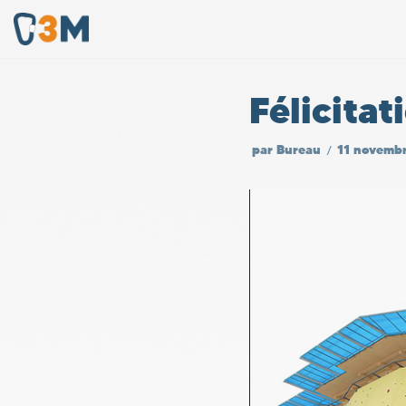
Aller
au
Félicitat
contenu
par
Bureau
11 novemb