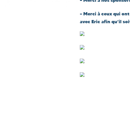
– Merci à nos sponsors
– Merci à ceux qui on
avec Eric afin qu’il so