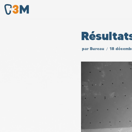
Aller
au
Résultat
contenu
par
Bureau
18 décemb