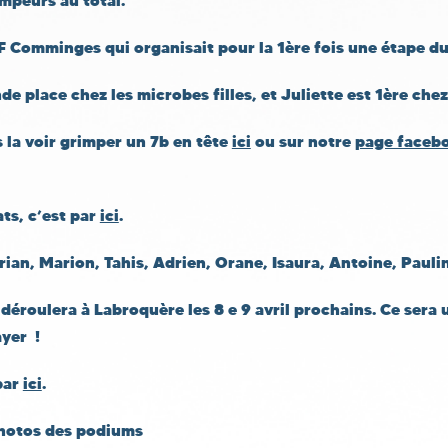
mpeurs au total.
 Comminges qui organisait pour la 1ère fois une étape du
e place chez les microbes filles, et Juliette est 1ère che
 la voir grimper un 7b en tête
ici
ou sur notre
page faceb
ats, c’est par
ici
.
ian, Marion, Tahis, Adrien, Orane, Isaura, Antoine, Pauli
déroulera à Labroquère les 8 e 9 avril prochains. Ce sera 
ayer !
 par
ici
.
photos des podiums