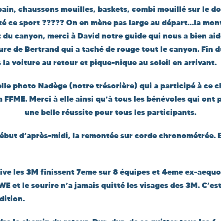
 bain, chaussons mouilles, baskets, combi mouillé sur le 
té ce sport ????? On en mène pas large au départ…la mon
 du canyon, merci à David notre guide qui nous a bien aid
ure de Bertrand qui a taché de rouge tout le canyon. Fin 
la voiture au retour et pique-nique au soleil en arrivant.
lle photo Nadège (notre trésorière) qui a participé à ce c
 FFME. Merci à elle ainsi qu’à tous les bénévoles qui ont
une belle réussite pour tous les participants.
ébut d‘après-midi, la remontée sur corde chronométrée. 
ve les 3M finissent 7eme sur 8 équipes et 4eme ex-aequo s
e WE et le sourire n’a jamais quitté les visages des 3M. C’est
dition.