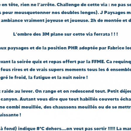
en tête, rien ne l’arrête. Challenge de cette via : ne pas s
s pour mousquetonner nos doubles longes). J Paysages m
 ambiance vraiment joyeuse et joueuse. 2h de montée et de
L’ombre des 3M plane sur cette via ferrata ! ! !
ux paysages et de la position PHR adoptée par Fabrice lo
avant la soirée quiz et repas offert par la FFME. Ca requinq
 fous rires et de vrais supers moments tous les 6 ensembl
ré le froid, la fatigue et la nuit noire !
raide au lever. On range et on redescend tout. Petit déje
 canyon. Autant vous dire que tout habillés couverts écha
une combi mouillée, des chaussons mouillés ou de se mettre
uissante !
à fond) indique 8°C dehors….on veut pas sortir !!!!! La m