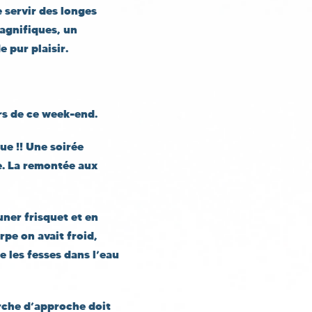
e servir des longes
agnifiques, un
 pur plaisir.
rs de ce week-end.
ue !! Une soirée
e. La remontée aux
uner frisquet et en
rpe on avait froid,
 les fesses dans l’eau
arche d’approche doit