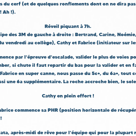
 du cerf (et de quelques ronflements dont on ne dira pas 
! Ah !).
Réveil piquant à 7h.
ipe des 3M de gauche à droite : Bertrand, Carine, Noémie,
du vendredi au collège), Cathy et Fabrice (initiateur sur le
ce par l’épreuve d’escalade, valider le plus de voies pos
er, si chute il faut repartir du bas pour la valider et en fa
. Fabrice en super canne, nous passe du 5c+, du 6a+, tout
si une 6a supplémentaire. La roche accroche bien, le soleil
Cathy en plein effort !
abrice commence sa PHR (position horizontale de récupéra
!
rata, après-midi de rêve pour l’équipe qui pour la plupart 