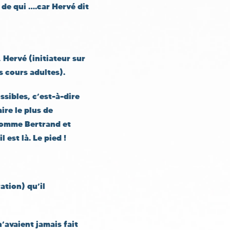
de qui ….car Hervé dit
 Hervé (initiateur sur
s cours adultes).
sibles, c’est-à-dire
ire le plus de
 comme Bertrand et
 est là. Le pied !
tion) qu’il
n’avaient jamais fait