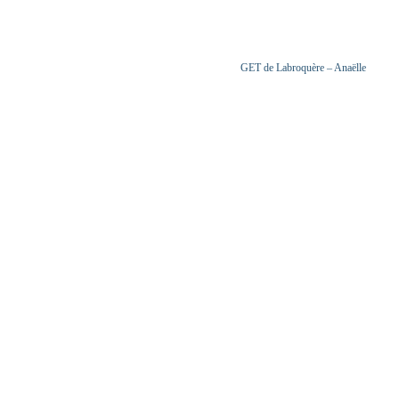
GET de Labroquère – Anaëlle