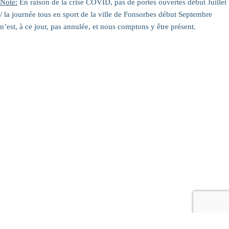
Note:
En raison de la crise COVID, pas de portes ouvertes début Juillet
/ la journée tous en sport de la ville de Fonsorbes début Septembre
n’est, à ce jour, pas annulée, et nous comptons y être présent.
© Copyright 2021 - Les 3 Mousquetons
| Propulsé par
WordPress