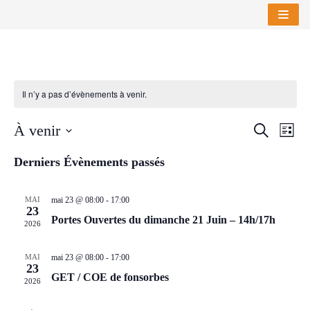
Aller
au
contenu
Il n’y a pas d’évènements à venir.
NAV
À venir
RECHE
RECHERC
LISTE
DE
Sélectionnez
ET
VUE
Derniers Évènements passés
une
NAVIG
ÉVÈ
date.
MAI
mai 23 @ 08:00
-
17:00
DE
23
Portes Ouvertes du dimanche 21 Juin – 14h/17h
2026
VUES
ÉVÈNE
MAI
mai 23 @ 08:00
-
17:00
23
GET / COE de fonsorbes
2026