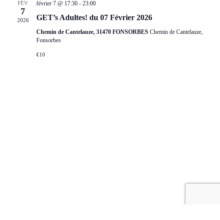
FÉV
février 7 @ 17:30
-
23:00
7
GET’s Adultes! du 07 Février 2026
2026
Chemin de Cantelauze, 31470 FONSORBES
Chemin de Cantelauze,
Fonsorbes
€10
© Copyright 2021 - Les 3 Mousquetons
| Propulsé par
WordPress