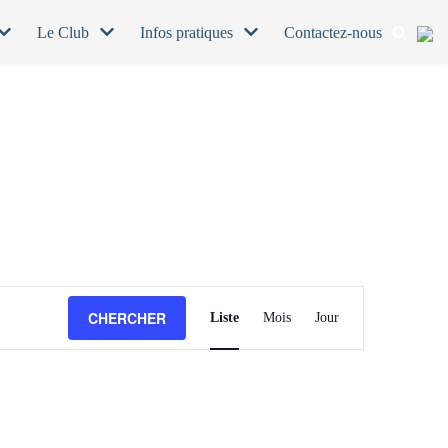
Le Club
Infos pratiques
Contactez-nous
NAVIGATION
CHERCHER
Liste
Mois
Jour
DE
VUES
ÉVÈNEMENT