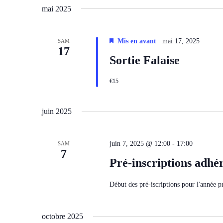
DE
une
mai 2025
mot-
date.
VUES
clé.
Mis en avant
mai 17, 2025
SAM
ÉVÈNEMENTS
17
Sortie Falaise
€15
juin 2025
juin 7, 2025 @ 12:00
-
17:00
SAM
7
Pré-inscriptions adhér
Début des pré-iscriptions pour l'année p
octobre 2025