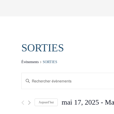
Aller
au
contenu
SORTIES
Évènements
SORTIES
RECHERCHE
Saisir
mot-
ET
clé.
Rechercher
mai 17, 2025
 - 
Ma
NAVIGATION
Aujourd’hui
Évènements
Sélectionnez
par