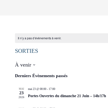
Aller
au
contenu
Il n’y a pas d’évènements à venir.
SORTIES
À venir
Sélectionnez
Derniers Évènements passés
une
date.
MAI
mai 23 @ 08:00
-
17:00
23
Portes Ouvertes du dimanche 21 Juin – 14h/17h
2026