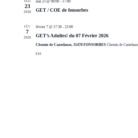
MAI
mai 23 @ 08:00
-
17:00
23
GET / COE de fonsorbes
2026
FÉV
février 7 @ 17:30
-
23:00
7
GET’s Adultes! du 07 Février 2026
2026
Chemin de Cantelauze, 31470 FONSORBES
Chemin de Cantelauz
€10