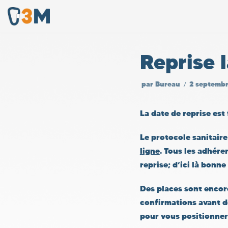
Aller
au
Reprise 
contenu
par
Bureau
2 septemb
La date de reprise est 
Le protocole sanitaire
ligne
. Tous les adhéren
reprise; d’ici là bonne
Des places sont encor
confirmations avant de
pour vous positionner s