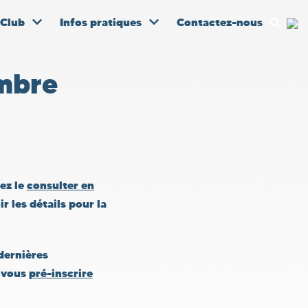
 Club
Infos pratiques
Contactez-nous
embre
vez le
consulter en
ir les détails pour la
dernières
à vous
pré-inscrire