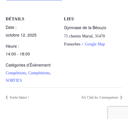
DÉTAILS
LIEU
Date :
Gymnase de la Béouzo
octobre 12, 2025
71 chemin Marial, 31470
Fonsorbes
+ Google Map
Heure :
14:00 - 18:00
Catégories d’Évènement:
,
,
Compéitions
Compétitions
SORTIES
Sortie falaise !
AG Club les 3 mouquetons
© Copyright 2021 - Les 3 Mousquetons
| Propulsé par
WordPress