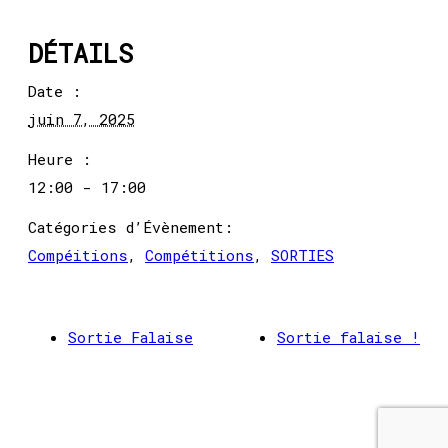
DÉTAILS
Date :
juin 7, 2025
Heure :
12:00 - 17:00
Catégories d’Évènement:
Compéitions
,
Compétitions
,
SORTIES
Sortie Falaise
Sortie falaise !
© Copyright 2021 - Les 3 Mousquetons
| Propulsé