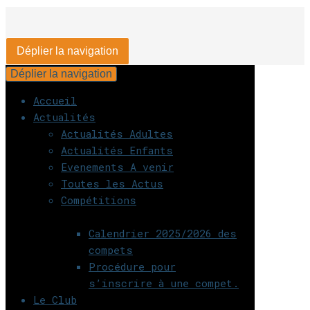
Déplier la navigation
Déplier la navigation
Accueil
Actualités
Actualités Adultes
Actualités Enfants
Evenements A venir
Toutes les Actus
Compétitions
Calendrier 2025/2026 des
compets
Procédure pour
s’inscrire à une compet.
Le Club