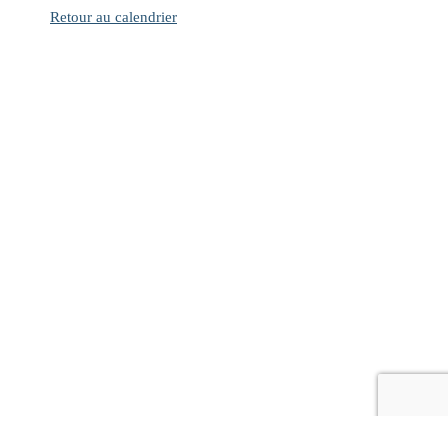
Retour au calendrier
© Copyright 2021 - Les 3 Mousquetons
| Propulsé par
WordPress