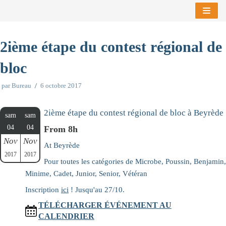
Aller
au
2ième étape du contest régional de
contenu
bloc
par
Bureau
6 octobre 2017
2ième étape du contest régional de bloc à Beyrède
sam
sam
04
04
From 8h
Nov
Nov
At Beyrède
2017
2017
Pour toutes les catégories de Microbe, Poussin, Benjamin,
Minime, Cadet, Junior, Senior, Vétéran
Inscription
ici
! Jusqu'au 27/10.
TÉLÉCHARGER ÉVÉNEMENT AU
CALENDRIER