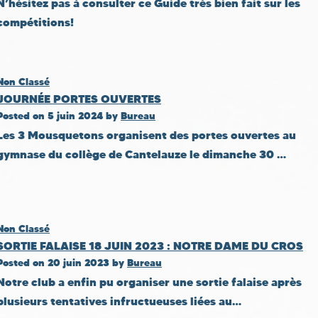
N’hésitez pas à consulter ce Guide très bien fait sur les
compétitions!
Non Classé
JOURNÉE PORTES OUVERTES
Posted on
5 juin 2024
by
Bureau
Les 3 Mousquetons organisent des portes ouvertes au
gymnase du collège de Cantelauze le dimanche 30 …
Non Classé
SORTIE FALAISE 18 JUIN 2023 : NOTRE DAME DU CROS
Posted on
20 juin 2023
by
Bureau
Notre club a enfin pu organiser une sortie falaise après
plusieurs tentatives infructueuses liées au…