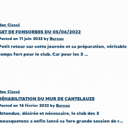
Non Classé
GET DE FONSORBES DU 05/06/2022
Posted on
11 juin 2022
by
Bureau
Petit retour sur cette journée et sa préparation, véritable
temps fort pour le club. Car pour les 3 …
Non Classé
RÉHABILITATION DU MUR DE CANTELAUZE
Posted on
14 février 2022
by
Bureau
Attendue, désirée et nécessaire, le club des 3
mousquetons a enfin lancé sa 1ere grande session de r…