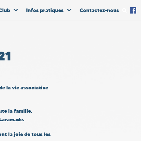
Club
Infos pratiques
Contactez-nous
21
e la vie associative
te la famille,
 Laramade.
t la joie de tous les