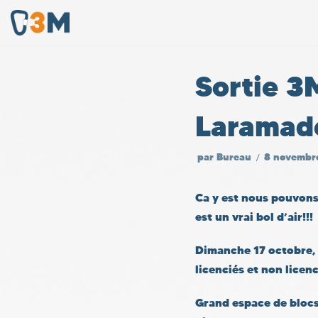
Aller
au
Sortie 3
contenu
Laramade
par
Bureau
8 novembr
Ca y est nous pouvons 
est un vrai bol d’air!!!
Dimanche 17 octobre, n
licenciés et non licen
Grand espace de blocs,