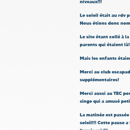
niveaux!!!
Le soleil était au rdv
Nous étions donc nombr
Le site étant collé à l
parents qui étaient là!
Mais les enfants étaie
Merci au club escapad
supplémentaires!
Merci aussi au TEC pou
singe qui a amusé peti
La matinée est passée 
soleil!!! Cette pause a