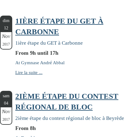
1IÈRE ÉTAPE DU GET À
dim
12
CARBONNE
Nov
1ière étape du GET à Carbonne
2017
From 9h until 17h
At Gymnase André Abbal
Lire la suite ...
2IÈME ÉTAPE DU CONTEST
sam
04
RÉGIONAL DE BLOC
Nov
2ième étape du contest régional de bloc à Beyrède
2017
From 8h