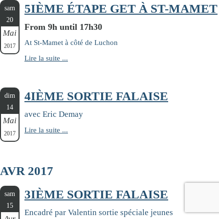
5IÈME ÉTAPE GET À ST-MAMET
sam
20
From 9h until 17h30
Mai
At St-Mamet à côté de Luchon
2017
Lire la suite ...
4IÈME SORTIE FALAISE
dim
14
avec Eric Demay
Mai
Lire la suite ...
2017
AVR 2017
3IÈME SORTIE FALAISE
sam
15
Encadré par Valentin sortie spéciale jeunes
Avr