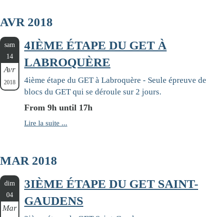
AVR 2018
4IÈME ÉTAPE DU GET À
sam
14
LABROQUÈRE
Avr
4ième étape du GET à Labroquère - Seule épreuve de
2018
blocs du GET qui se déroule sur 2 jours.
From 9h until 17h
Lire la suite ...
MAR 2018
3IÈME ÉTAPE DU GET SAINT-
dim
04
GAUDENS
Mar