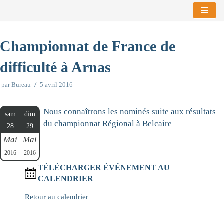
Aller
au
Championnat de France de
contenu
difficulté à Arnas
par
Bureau
5 avril 2016
Nous connaîtrons les nominés suite aux résultats
sam
dim
du championnat Régional à Belcaire
28
29
Mai
Mai
2016
2016
TÉLÉCHARGER ÉVÉNEMENT AU
CALENDRIER
Retour au calendrier