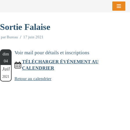
Aller
au
Sortie Falaise
contenu
par
Bureau
17 juin 2021
Voir mail pour détails et inscriptions
dim
04
TÉLÉCHARGER ÉVÉNEMENT AU
CALENDRIER
Juil
2021
Retour au calendrier