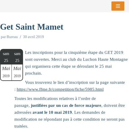
Aller
au
Get Saint Mamet
contenu
par
Bureau
30 avril 2019
Les inscriptions pour la cinquième étape du GET 2019
sam
sam
sont ouvertes. Merci au club du Luchon Haute Montagne
25
25
qui organisera cette étape se déroulant le 25 mai
Mai
Mai
prochain.
2019
2019
Vous trouverez le lien d’inscription sur la page suivante
:
https://www.ffme.fr/competition/fiche/5985.html
Toutes les modifications relatives à l’ordre de
passage,
justifiées par un cas de force majeure
, doivent être
adressées
avant le 10 mai 2019
. Les demandes de
modification ne répondant pas à cette condition ne seront pas
traitées.