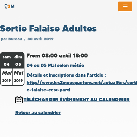
Aller
au
Sortie Falaise Adultes
contenu
par
Bureau
30 avril 2019
From 08:00 until 18:00
sam
dim
04
05
04 ou 05 Mai selon météo
Mai
Mai
Détails et inscriptions dans l'article :
2019
2019
http://www.les3mousquetons.net/actualites/sorti
e-falaise-cest-parti
TÉLÉCHARGER ÉVÉNEMENT AU CALENDRIER
Retour au calendrier