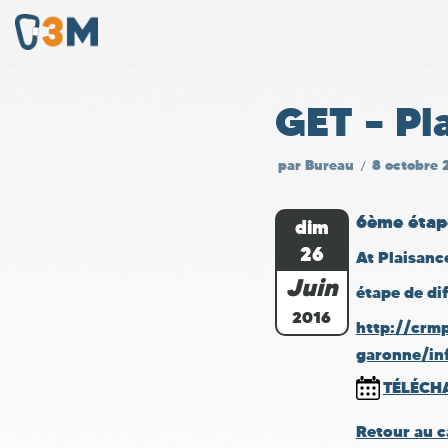
Aller
au
GET – Pl
contenu
par
Bureau
8 octobre 
6ème étap
dim
26
At Plaisanc
Juin
étape de di
2016
http://crm
garonne/in
TÉLÉCH
Retour au c