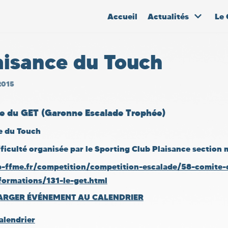
Accueil
Actualités
Le 
aisance du Touch
2015
e du GET (Garonne Escalade Trophée)
e du Touch
fficulté organisée par le Sporting Club Plaisance section
p-ffme.fr/competition/competition-escalade/58-comite-
formations/131-le-get.html
ARGER ÉVÉNEMENT AU CALENDRIER
alendrier