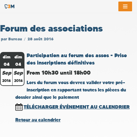
Aller
au
Forum des associations
contenu
par
Bureau
28 août 2016
Participation au forum des assos - Prise
dim
dim
des inscriptions définitives
04
04
From 10h30 until 18h00
Sep
Sep
2016
2016
Lors du forum vous devrez valider votre pré-
inscription en rapportant toutes les pièces du
dossier ainsi que le paiement
TÉLÉCHARGER ÉVÉNEMENT AU CALENDRIER
Retour au calendrier