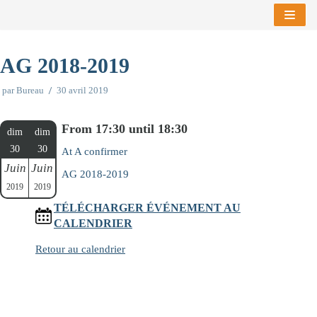
Aller
au
AG 2018-2019
contenu
par
Bureau
30 avril 2019
From 17:30 until 18:30
dim
dim
30
30
At A confirmer
Juin
Juin
AG 2018-2019
2019
2019
TÉLÉCHARGER ÉVÉNEMENT AU
CALENDRIER
Retour au calendrier