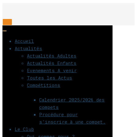
Déplier
la
Déplier
navigation
la
Accueil
navigation
Actualités
Actualités Adultes
Actualités Enfants
Evenements A venir
Toutes les Actus
Compétitions
Calendrier 2025/2026 des
compets
Procédure pour
s’inscrire à une compet.
Le Club
Qui sommes nous ?