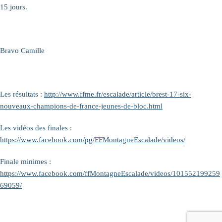
15 jours.
Bravo Camille
Les résultats :
http://www.ffme.fr/escalade/article/brest-17-six-
nouveaux-champions-de-france-jeunes-de-bloc.html
Les vidéos des finales :
https://www.facebook.com/pg/FFMontagneEscalade/videos/
Finale minimes :
https://www.facebook.com/ffMontagneEscalade/videos/101552199259
69059/