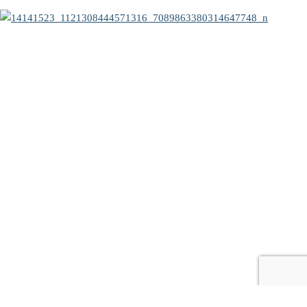
© Copyright 2021 - Les 3 Mousquetons
| Propulsé par
WordPress