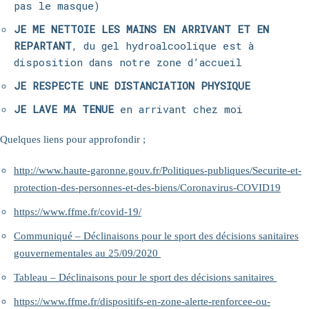
pas le masque)
JE ME NETTOIE LES MAINS EN ARRIVANT ET EN
REPARTANT
, du gel hydroalcoolique est à
disposition dans notre zone d’accueil
JE RESPECTE UNE DISTANCIATION PHYSIQUE
JE LAVE MA TENUE
en
arrivant chez moi
Quelques liens pour approfondir ;
http://www.haute-garonne.gouv.fr/Politiques-publiques/Securite-et-
protection-des-personnes-et-des-biens/Coronavirus-COVID19
https://www.ffme.fr/covid-19/
Communiqué – Déclinaisons pour le sport des décisions sanitaires
gouvernementales au 25/09/2020
Tableau – Déclinaisons pour le sport des décisions sanitaires
https://www.ffme.fr/dispositifs-en-zone-alerte-renforcee-ou-