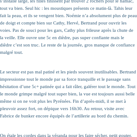
s’installe large, les filles finissent par trouver 2 rochers pour le hamac,
tout va bien. Seul hic : les moustiques présents ce matin-là. Tahis leur
fait la peau, et ils se vengent bien. Noémie n’a absolument plus de peau
de doigt et compte bien sur Cathy, Hervé, Bertrand pour ouvrir les
voies. Pas de souci pour les gars, Cathy plus frileuse après la chute de
la veille. Elle ouvre une 5c en dièdre, pas super confiante mais le
dièdre c’est son truc. Le reste de la journée, gros manque de confiance
malgré tout.
Le secteur est pas mal patiné et les pieds souvent inutilisables. Bertrand
impressionne tout le monde par sa force tranquille et le passage sans
hésitation d’une 5c+ patinée qui a fait râler, galérer tout le monde. Tout
le monde grimpe malgré tout super bien, la vue est toujours aussi belle
même si on ne voit plus les Pyrénées. Fin d’après-midi, il se met à
pleuvoir assez fort, on dépique vers 16h30. Au retour, visite avec
Fabrice de bunker encore équipés de l’artillerie au bord du chemin.
On étale les cordes dans la véranda pour les faire sécher, petit gouter,