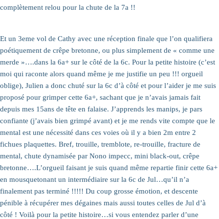
complètement relou pour la chute de la 7a !!
Et un 3eme vol de Cathy avec une réception finale que l’on qualifiera
poétiquement de crêpe bretonne, ou plus simplement de « comme une
merde »….dans la 6a+ sur le côté de la 6c. Pour la petite histoire (c’est
moi qui raconte alors quand même je me justifie un peu !!! orgueil
oblige), Julien a donc chuté sur la 6c d’à côté et pour l’aider je me suis
proposé pour grimper cette 6a+, sachant que je n’avais jamais fait
depuis mes 15ans de tête en falaise. J’apprends les manips, je pars
confiante (j’avais bien grimpé avant) et je me rends vite compte que le
mental est une nécessité dans ces voies où il y a bien 2m entre 2
fichues plaquettes. Bref, trouille, tremblote, re-trouille, fracture de
mental, chute dynamisée par Nono impecc, mini black-out, crêpe
bretonne….L’orgueil faisant je suis quand même repartie finir cette 6a+
en mousquetonant un intermédiaire sur la 6c de Jul…qu’il n’a
finalement pas terminé !!!!! Du coup grosse émotion, et descente
pénible à récupérer mes dégaines mais aussi toutes celles de Jul d’à
côté ! Voilà pour la petite histoire…si vous entendez parler d’une