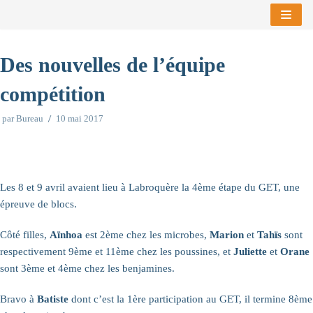
Aller
au
Des nouvelles de l’équipe
contenu
compétition
par
Bureau
10 mai 2017
Les 8 et 9 avril avaient lieu à Labroquère la 4ème étape du GET, une
épreuve de blocs.
Côté filles,
Aïnhoa
est 2ème chez les microbes,
Marion
et
Tahïs
sont
respectivement 9ème et 11ème chez les poussines, et
Juliette
et
Orane
sont 3ème et 4ème chez les benjamines.
Bravo à
Batiste
dont c’est la 1ère participation au GET, il termine 8ème