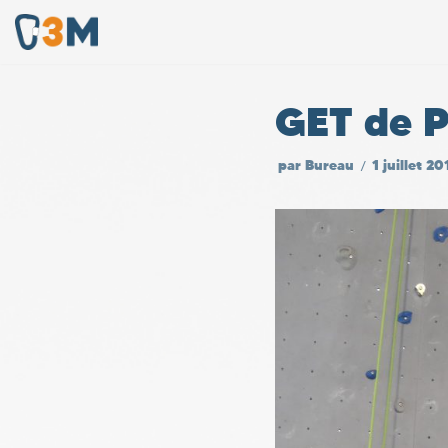
Aller
au
GET de P
contenu
par
Bureau
1 juillet 20