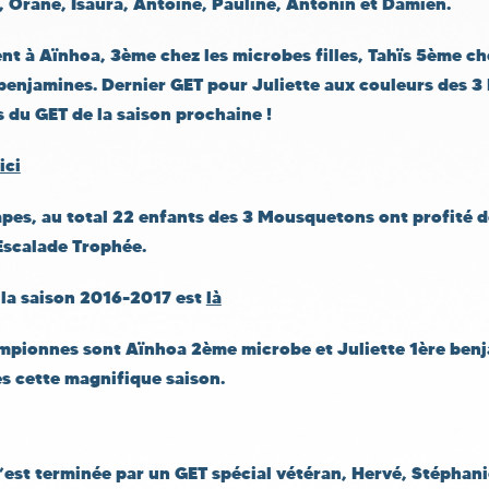
, Orane, Isaura, Antoine, Pauline, Antonin et Damien.
nt à Aïnhoa, 3ème chez les microbes filles, Tahïs 5ème ch
s benjamines. Dernier GET pour Juliette aux couleurs des 
rs du GET de la saison prochaine !
ici
apes, au total 22 enfants des 3 Mousquetons ont profité d
Escalade Trophée.
 la saison 2016-2017 est
là
mpionnes sont Aïnhoa 2ème microbe et Juliette 1ère benj
rès cette magnifique saison.
’est terminée par un GET spécial vétéran, Hervé, Stéphanie