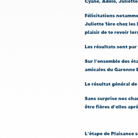
Cyane, Adèle, Juliette
Félicitations notamme
Juliette 1ère chez le
plaisir de te revoir lo
Les résultats sont par
Sur l’ensemble des ét
amicales du Garonne 
Le résultat général de
Sans surprise nos cha
être fières d’elles ap
L’étape de Plaisance s