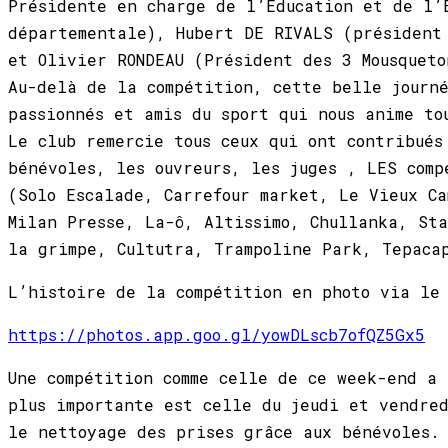
Présidente en charge de l’Education et de l’
départementale), Hubert DE RIVALS (président
et Olivier RONDEAU (Président des 3 Mousqueto
Au-delà de la compétition, cette belle journ
passionnés et amis du sport qui nous anime to
Le club remercie tous ceux qui ont contribués
bénévoles, les ouvreurs, les juges , LES comp
(Solo Escalade, Carrefour market, Le Vieux Ca
Milan Presse, La-ô, Altissimo, Chullanka, Sta
la grimpe, Cultutra, Trampoline Park, Tepacap
L’histoire de la compétition en photo via le 
https://photos.app.goo.gl/yowDLscb7ofQZ5Gx5
Une compétition comme celle de ce week-end a
plus importante est celle du jeudi et vendre
le nettoyage des prises grâce aux bénévoles.