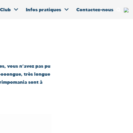
 Club
Infos pratiques
Contactez-nous
es, vous n’avez pas pu
loooongue, très longue
 Grimpomania sont à