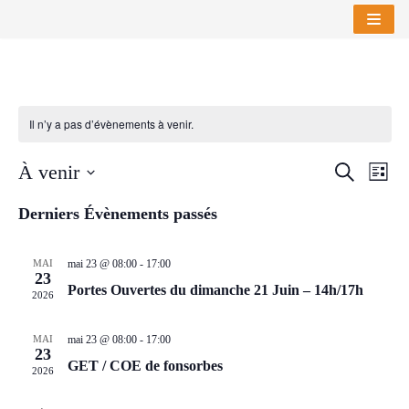
Aller
au
contenu
Il n’y a pas d’évènements à venir.
NAV
À venir
RECHE
RECHERC
LISTE
DE
Sélectionnez
ET
VUE
Derniers Évènements passés
une
NAVIG
ÉVÈ
date.
MAI
mai 23 @ 08:00
-
17:00
DE
23
Portes Ouvertes du dimanche 21 Juin – 14h/17h
2026
VUES
ÉVÈNE
MAI
mai 23 @ 08:00
-
17:00
23
GET / COE de fonsorbes
2026