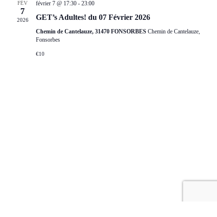
FÉV
février 7 @ 17:30
-
23:00
7
GET’s Adultes! du 07 Février 2026
2026
Chemin de Cantelauze, 31470 FONSORBES
Chemin de Cantelauze,
Fonsorbes
€10
© Copyright 2021 - Les 3 Mousquetons
| Propulsé par
WordPress